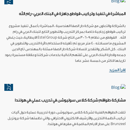
15/07/2023
المباشرة في تنفيذ وتركيب قواطع جاهزة في البنك العربي-رام الله
بالشراكة والتعاون مع شركة دار الصفا الهندسية ، المباشرة بأعمال تنفيذ مشروع
تركيب قواطع زجاجية خاصة بمركز التدريب والتطوير التابع للبنك العربي في رام
الله. القواطع من نظام 9-6-3 من انتاج شركة Estel Group الايطالية، حيث يغطي
المشروع ما مساحته 400 متر مربع تم تأهيله لاستخدام دائرة التدريب والتطوير في
البنك. كل الشكر والتقدير للسادة شركة دار الصفا ممثلة بالمهندس تاج الدين
جمعه ولادارة البنك العربي على ثقتهم الغالية بخدمات شركتنا وعلاقة مستمرة يعود
تاريخها لاكثر من خمسة عشر عاما
إقرأ المزيد
14/12/2022
مشاركة طواقم شركة كلاس سوليوشن في تدريب عملي في هولندا
تلقت الطواقم الفنية لشركة كلاس سوليوشن، دورة تدريبية عملية حول آليات
تركيب أنظمة التخزين والأرشيف الالكتروني الاحترافي، والتي نظمتها شركة برونزيل
Brunzeel على مدار الايام الماضية في مقرها في هولندا.