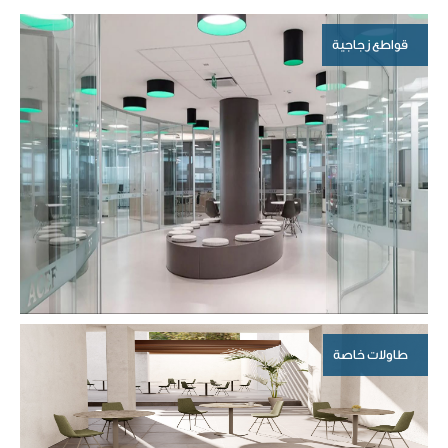
قواطع زجاجية
طاولات خاصة