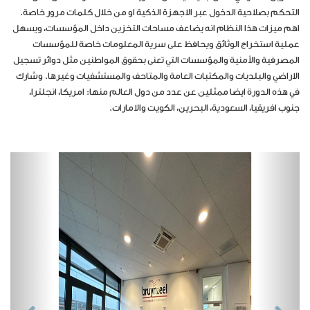
التحكم بصلاحية الدخول عبر الاجهزة الذكية او من خلال كلمات مرور خاصة.
اهم ميزات هذا النظام انه يضاعف مساحات التخزين داخل المؤسسات، ويسهل
عملية استخراج الوثائق ويحافظ على سرية المعلومات خاصة للمؤسسات
المصرفية والأمنية والمؤسسات التي تعنى بحقوق المواطنين مثل دوائر تسجيل
الاراضي والبلديات والمكتبات العامة والمتاحف والمستشفيات وغيرها. وشارك
في هذه الدورة ايضا ممثلين عن عدد من دول العالم منها: امريكا، انجلترا،
جنوب افريقيا، السعودية، البحرين، الكويت والامارات
.
vious
Next